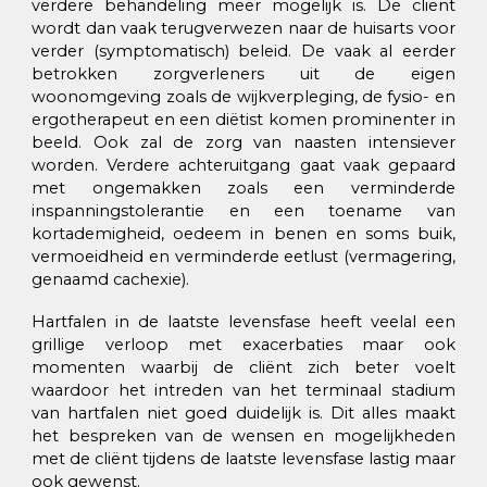
verdere behandeling meer mogelijk is. De cliënt
wordt dan vaak terugverwezen naar de huisarts voor
verder (symptomatisch) beleid. De vaak al eerder
betrokken zorgverleners uit de eigen
woonomgeving zoals de wijkverpleging, de fysio- en
ergotherapeut en een diëtist komen prominenter in
beeld. Ook zal de zorg van naasten intensiever
worden. Verdere achteruitgang gaat vaak gepaard
met ongemakken zoals een verminderde
inspanningstolerantie en een toename van
kortademigheid, oedeem in benen en soms buik,
vermoeidheid en verminderde eetlust (vermagering,
genaamd cachexie).
Hartfalen in de laatste levensfase heeft veelal een
grillige verloop met exacerbaties maar ook
momenten waarbij de cliënt zich beter voelt
waardoor het intreden van het terminaal stadium
van hartfalen niet goed duidelijk is. Dit alles maakt
het bespreken van de wensen en mogelijkheden
met de cliënt tijdens de laatste levensfase lastig maar
ook gewenst.