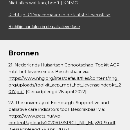
Niet alles wat kan, hoeft | KNMG
Richtlijn ICD/pacemaker in de laatste levensfase
Richtlijn hartfalen in de palliatieve fase
Bronnen
21. Nederlands Huisartsen Genootschap. Tookit ACP
mbt het levenseinde. Beschikbaar via:
https://www.nhg.org/sites/default/files/content/nhg_
org/uploads/toolkit_acp_mbt_het_levenseindeokt_2
017.pdf
. [Geraadpleegd 26 april 2022].
22. The university of Edinburgh. Supportive and
palliative care indicators tool. Beschikbaar via:
https://www.patz.nu/wp-
content/uploads/2020/03/SPICT_NL_May2019.pdf
.
[Geraadpleegd 26 april 2022].